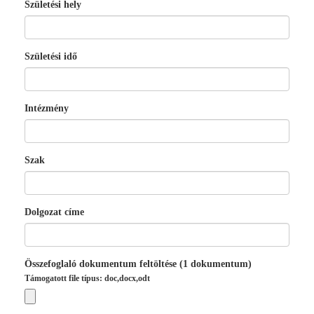
Születési hely
Születési idő
Intézmény
Szak
Dolgozat címe
Összefoglaló dokumentum feltöltése (1 dokumentum)
Támogatott file típus: doc,docx,odt