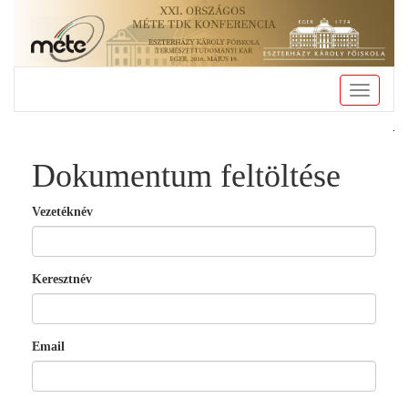
Toggle
navigatio
Dokumentum feltöltése
Vezetéknév
Keresztnév
Email